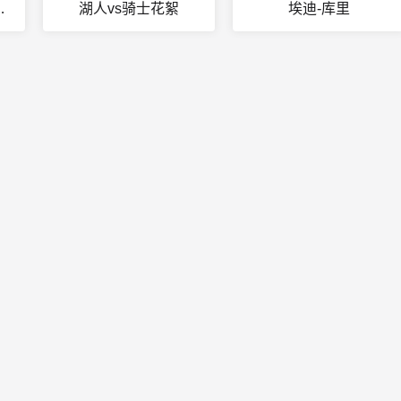
科教频道直播
湖人vs骑士花絮
埃迪-库里