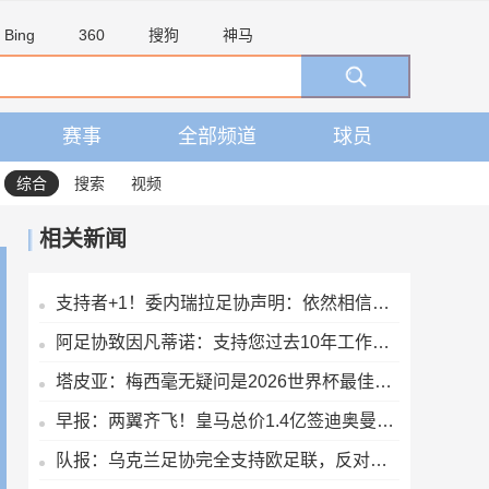
Bing
360
搜狗
神马
赛事
全部频道
球员
综合
搜索
视频
相关新闻
支持者+1！委内瑞拉足协声明：依然相信因凡蒂诺有能力领导FIFA
阿足协致因凡蒂诺：支持您过去10年工作，由您继续领导是正确道路
塔皮亚：梅西毫无疑问是2026世界杯最佳，国家队大门永远为他敞开
早报：两翼齐飞！皇马总价1.4亿签迪奥曼德，续约维尼修斯至2032
队报：乌克兰足协完全支持欧足联，反对因凡蒂诺缺乏透明度的计划