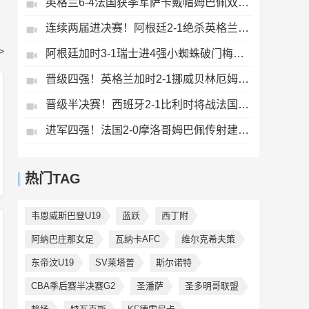
英格兰6-4法国获季军萨卡戴帽姆巴佩双响创纪录奥利塞2助+失良机
连续两届进决赛！阿根廷2-1绝杀英格兰劳塔罗恩佐破门梅西两助攻
>
阿根廷加时3-1瑞士进4强小蜘蛛破门梅西助攻麦卡恩博洛假摔染红
晋级四强！英格兰加时2-1挪威贝林厄姆连场双响谢尔德鲁普破门
晋级半决赛！西班牙2-1比利时将战法国梅里诺替补绝杀拉门斯送礼
进军四强！法国2-0摩洛哥姆巴佩传射建功+失点登贝莱贴地斩
热门TAG
韦恩威斯巴登U19
蓝跃
西丁附
阿纳巴庄那女足
瓦纳卡AFC
维尔克希夫策
东帝汶U19
SV莱塔普
斯尔诺特
CBA季后赛半决赛G2
圣潘萨
圣多明哥联盟