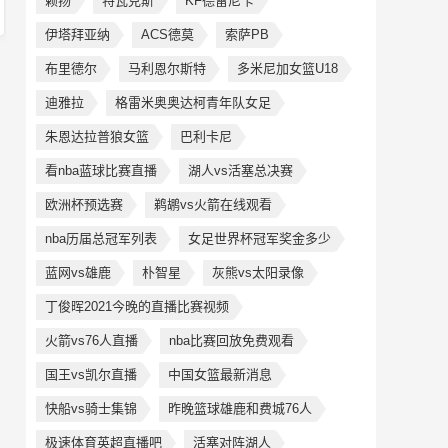
赖扬
特瓦克斯
KF德雷尼卡
伊塔拜亚纳
ACS德莫
索萨PB
布里德尔
马利恩尔斯特
多米尼加女篮U18
迪雅拉
格雷米奥奥达柯青年队女足
朱恩达拉普狼女篮
巴利卡尼
看nba蓝球比赛直播
湖人vs活塞总决赛
欧洲杯预选赛
鹈鹕vs火箭在线观看
nba历届总冠军列表
女足世界杯冠军奖金多少
蓝网vs雄鹿
朴智星
灰熊vs太阳录像
丁俊晖2021今晚的直播比赛视频
火箭vs76人直播
nba比赛回放免费观看
国王vs凯尔直播
中国女篮最新消息
快船vs骑士集锦
昨晚篮球雄鹿和费城76人
极速体育英超直播吧
活塞对阵湖人