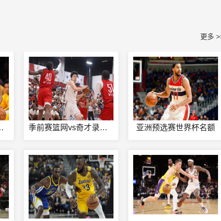
更多 >
热火g5录像回放
季前赛篮网vs奇才录像回放
亚洲预选赛世界杯名额