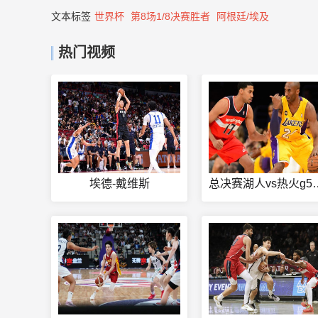
文本标签
世界杯
第8场1/8决赛胜者
阿根廷/埃及
热门视频
埃德-戴维斯
总决赛湖人vs