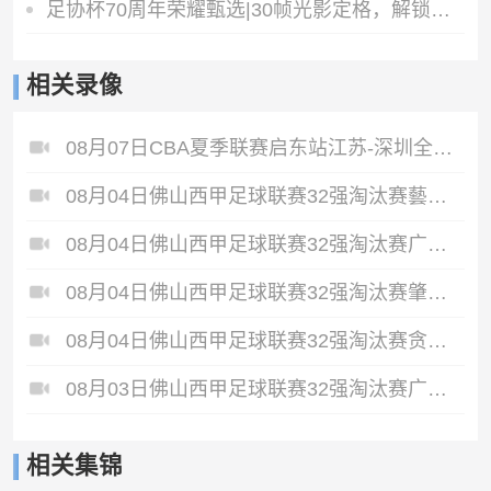
足协杯70周年荣耀甄选|30帧光影定格，解锁满载岁月的足坛老照片
相关录像
08月07日CBA夏季联赛启东站江苏-深圳全场录像
08月04日佛山西甲足球联赛32强淘汰赛藝品高國際VS湛江狂狼·粵辉能源全场录像
08月04日佛山西甲足球联赛32强淘汰赛广东西南建设VS香港圣徒全场录像
08月04日佛山西甲足球联赛32强淘汰赛肇庆恒骏成VS三七互娱全场录像
08月04日佛山西甲足球联赛32强淘汰赛贪玩游戏VS美的薪火全场录像
08月03日佛山西甲足球联赛32强淘汰赛广州求信VS顺德新青年全场录像
相关集锦