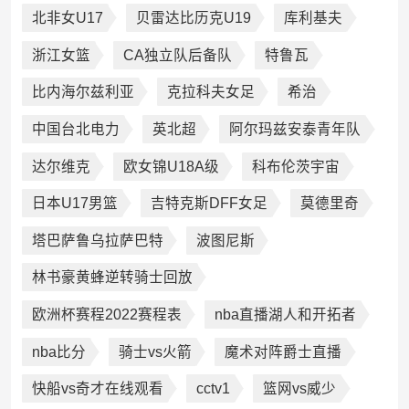
北非女U17
贝雷达比历克U19
库利基夫
浙江女篮
CA独立队后备队
特鲁瓦
比内海尔兹利亚
克拉科夫女足
希治
中国台北电力
英北超
阿尔玛兹安泰青年队
达尔维克
欧女锦U18A级
科布伦茨宇宙
日本U17男篮
吉特克斯DFF女足
莫德里奇
塔巴萨鲁乌拉萨巴特
波图尼斯
林书豪黄蜂逆转骑士回放
欧洲杯赛程2022赛程表
nba直播湖人和开拓者
nba比分
骑士vs火箭
魔术对阵爵士直播
快船vs奇才在线观看
cctv1
篮网vs威少