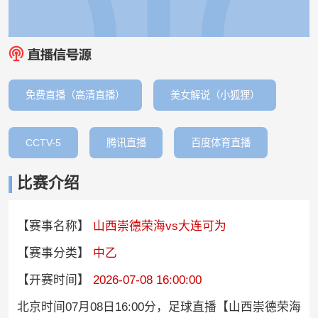
免费直播（高清直播）
美女解说（小狐狸）
CCTV-5
腾讯直播
百度体育直播
比赛介绍
【赛事名称】
山西崇德荣海vs大连可为
【赛事分类】
中乙
【开赛时间】
2026-07-08 16:00:00
北京时间07月08日16:00分，足球直播【山西崇德荣海