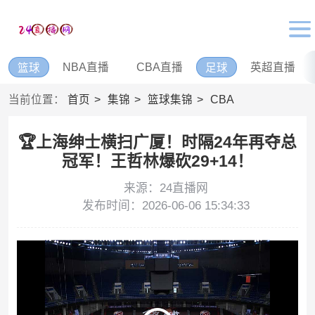
NBA直播
CBA直播
英超直播
篮球
足球
当前位置：
首页
集锦
篮球集锦
CBA
🏆上海绅士横扫广厦！时隔24年再夺总
冠军！王哲林爆砍29+14！
来源：24直播网
发布时间：2026-06-06 15:34:33