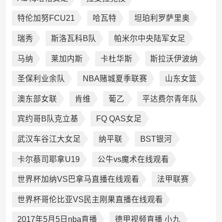
特伦加努FCU21
哈瓦特
坦珀利罗萨里奥
瑞秀
斯洛瓦科B队
帕米尔中央陆军女足
马纳
莱加内斯
卡杜华斯
斯拉沃伊波纳
圣保利业余队
NBA赌城夏季联赛
山东女篮
澳东部女联
肯维
葡乙
平达费尔青年队
宾约哥B队克立基
FQ QAS女足
武汉车谷江大女足
纳平联
BST银河
卡尔蔡司耶拿U19
公牛vs魔术在线观看
世界杯加纳VS巴拿马直播在线观看
法甲联赛
世界杯哥伦比亚VS民主刚果直播在线观看
2017年5月5日nba直播
德甲视频直播 小九