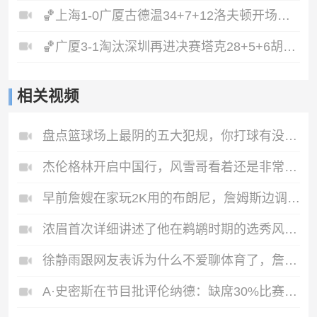
🏀上海1-0广厦古德温34+7+12洛夫顿开场伤退孙铭徽0分&5失误
🏀广厦3-1淘汰深圳再进决赛塔克28+5+6胡金秋15+8贺希宁12分
相关视频
盘点篮球场上最阴的五大犯规，你打球有没有被阴过？😰
杰伦格林开启中国行，风雪哥看着还是非常低调的，谦和力拉满😁
早前詹嫂在家玩2K用的布朗尼，詹姆斯边调侃。网友：真自建球员！
浓眉首次详细讲述了他在鹈鹕时期的选秀风波和最终离开的内情。
徐静雨跟网友表诉为什么不爱聊体育了，詹库杜哈早已唠够！😅
A·史密斯在节目批评伦纳德：缺席30%比赛与季后赛，还能签顶薪