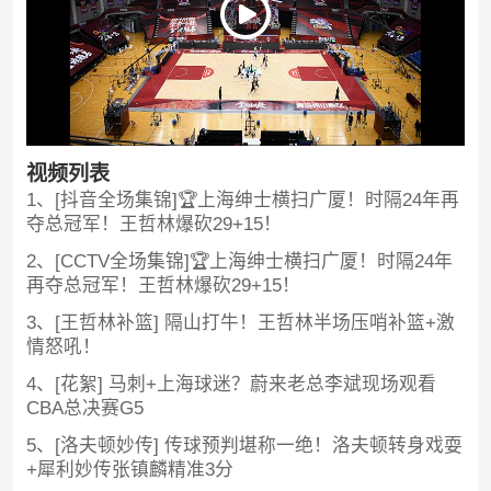
视频列表
1、[抖音全场集锦]🏆上海绅士横扫广厦！时隔24年再
夺总冠军！王哲林爆砍29+15！
2、[CCTV全场集锦]🏆上海绅士横扫广厦！时隔24年
再夺总冠军！王哲林爆砍29+15！
3、[王哲林补篮] 隔山打牛！王哲林半场压哨补篮+激
情怒吼！
4、[花絮] 马刺+上海球迷？蔚来老总李斌现场观看
CBA总决赛G5
5、[洛夫顿妙传] 传球预判堪称一绝！洛夫顿转身戏耍
+犀利妙传张镇麟精准3分