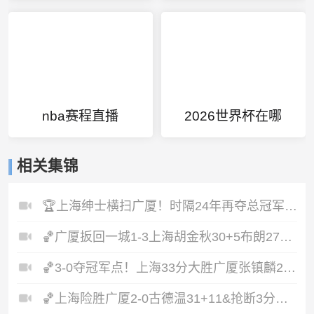
nba赛程直播
2026世界杯在哪
相关集锦
🏆上海绅士横扫广厦！时隔24年再夺总冠军！王哲林爆砍29+14！
🏀广厦扳回一城1-3上海胡金秋30+5布朗27+8古德温28+6+8
🏀3-0夺冠军点！上海33分大胜广厦张镇麟23+9+6孙铭徽8中2
🏀上海险胜广厦2-0古德温31+11&抢断3分压哨绝杀布朗空砍50分