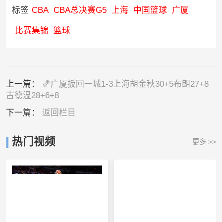
标签
CBA
CBA总决赛G5
上海
中国篮球
广厦
比赛集锦
篮球
上一篇：
🏀广厦扳回一城1-3上海胡金秋30+5布朗27+8
古德温28+6+8
下一篇：
返回栏目
热门视频
更多 >>